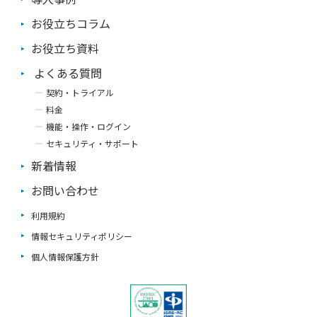
ことで1ID 年額999円（税抜）の低コストを実現。 ビジネス・IT
2.3チームで働く力（チームワーク） チームで働く力は、多様な
の基礎知識を学べるeラーニングコンテンツが見放題、Cloud Ca
人々とともに、目標に向けて協力する力です。 ここでは6つの構
お役立ちコラム
mpusのプラットフォーム上ですぐに研修として利用できます。
成要素について、具体的に紹介していきます。 ⑦発信力 自分の
100コース・1500本以上の厳選動画をラインナップ。コース一
意見を分かりやすく伝える力が「発信力」です。 相手にどの程
お役立ち資料
覧詳細は無料でこちらからご確認頂けます。 ＞＞Cloud Campu
度伝わっているかは分かりにくいため、自分の発信力が把握でき
s コンテンツパック100の詳細をチェックする
よくある質問
ないという方も多いのではないでしょうか。 この力を伸ばすに
は、本人の発言の内容が伝わったかフィードバックすることが必
契約・トライアル
要です。 発信力のフィードバックは大きな仕事だけでなく、日
料金
常業務でも可能です。 例えばeメールでのやりとりに対して、伝
わる順番で内容が書かれているか、受け手にきちんと伝えたい情
機能・操作・ログイン
報が伝わっているかをフィードバックすることでも、鍛えていけ
セキュリティ・サポート
るでしょう。 ⑧傾聴力 相手の意見を丁寧に聴く力が「傾聴力」
新着情報
です。 単に「聞く」だけでなく、相手の心情や意図に配慮して
「聴く」ことがポイントになります。 この力を伸ばすには、例
お問い合わせ
えば、コミュニケーションを取り合うようなグループワークの実
施が効果的です。 傾聴力が高いイメージとしては、対談番組や
利用規約
ニュース等に出てくるインタビュアーがよい例です。相槌のタイ
ミングや、人の話を聞いて意見をどのように引き出しているかを
情報セキュリティポリシー
参考にしてもらうのもよいでしょう。 ⑨柔軟性 意見の違いや立
個人情報保護方針
場の違いを理解する力が「柔軟性」です。 ある程度仕事に慣れ
てくると、自分なりのルールができて柔軟性が発揮しにくくなる
といわれています。 この力を伸ばすには、業務では関わりの少
なかった人と接点を持つことが有効です。一緒にプロジェクトを
進めたり、異なる環境で仕事を進めたりする等して、刺激や考え