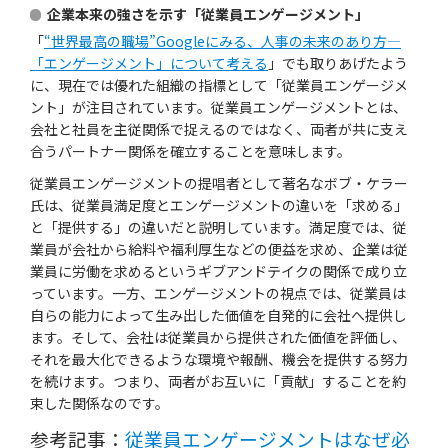
企業本来の強さを示す「従業員エンゲージメント」
「
“世界最高の職場”Googleにみる、人事の未来のあり方—
「エンゲージメント」について考える
」でも取りあげたよう
に、現在では優れた組織の指標として「従業員エンゲージメ
ント」が注目されています。従業員エンゲージメントとは、
会社と社員を主従関係で捉えるのではなく、両者が共に支え
合うパートナー関係を確立することを意味します。
従業員エンゲージメントの提唱者として著名なボブ・ケラー
氏は、従業員満足度とエンゲージメントの違いを「求める」
と「提供する」の違いだと説明しています。満足度では、従
業員が会社から給料や福利厚生などの便益を求め、企業は従
業員に労働を求めるというギブアンドテイクの関係で成り立
っています。一方、エンゲージメントの視点では、従業員は
自らの能力によって生み出した価値を自発的に会社へ提供し
ます。そして、会社は従業員から提供された価値を評価し、
それを最大化できるような環境や報酬、機会を提供する努力
を続けます。つまり、両者がお互いに「貢献」することを約
束した関係なのです。
参考記事：
従業員エンゲージメントはなぜ必