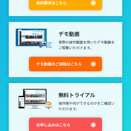
の未来を左右する力の源となることは理解されていますが、多く
う動機づけ。 「楽しみ」「意義」「可能性」を感じないと人は
資料請求はこちら
社員の主体性を最大限に引き出すための研修設計3つのポイント
の日本企業ではこの分野における人材開発は始まったばかり。将
動かない 上記の6つの動機のうち、1～3は仕事に対する個人の自
の記事も参考にしてみてください。 ②働きかけ力 他人に働きか
来を見据えた人事戦略として、ぜひ取り組みたいものです。 な
発的な意志や、行動を変えようという意欲が原動力となる内発的
け巻き込む力が「働きかけ力」です。 会社員として職場メンバ
お、リーダーの育成やグローバル人材についての記事は、こちら
モチベーションです。 残る4～6は、仕事内容と結びつかない外
ーや顧客とやりとりするうえで、必要とされる力でしょう。 働
でもご覧いただけます。 管理職に求められる3つのスキル 部署の
的圧力による間接的モチベーションであるため、かえってパフォ
きかけ力を伸ばすためには、身近な人間関係から他者に働きかけ
環境はリーダー次第!? こちらの記事も読まれています： 部下の
ーマンスを低下させる可能性があります。 なお、新しいリーダ
ていくことが効果的です。 仕事のなかでは部署を横断するプロ
デモ動画
主体性を引き出すリーダーの資質「サーバントリーダーシップ」
ーの資質として注目を集める「サーバントリーダシップ」では、
ジェクトに参加させたり、勉強会を主催させる等して、自ら他者
とは 海外グローバル企業の人材マネジメントはここが違う！ 参
部下の主体性を引き出し成長させることでモチベーションを高
とやりとりする環境に身を置くことで、伸ばしやすい力です。
実際の操作画面を用いたデモ動画を
考： Research: 10 Traits of Innovative Leaders｜Harvard Busines
め、働きがいへとつなげていきます。 内発的モチベーションが
特に新入社員の場合は、見知らぬメンバーに積極的に声をかけに
ご視聴いただけます。
s Review &nbsp;
高いパフォーマンスをもたらす ハーバード・ビジネススクール
くい状況もあるかと思います。上司や先輩が他のメンバーや他部
のテレサ・アマビール氏による最近の研究では、内発的モチベー
署メンバーを紹介する等、働きかけしやすい接点をつくりだすと
ションがより高いパフォーマンスをもたらすことを証明していま
デモ動画のご視聴はこちら
効果的です。 ③実行力 目的を設定し確実に行動する力が「実行
す。 その研究では文章の創作が好きな被験者を集め、ひとつの
力」です。 単に行動をするだけではなく、あくまで目的や目標
グループには創作する理由として「自己表現の場」「言葉で遊ぶ
をかなえるために適切な行動をとることがポイントとなります。
のが好き」といった「楽しみ」を示すモチベーションを与えまし
実行力を伸ばすためには、実現可能性が高い目的・目標の設定か
た。 そして、もうひとつのグループには「自分の文才で誰かを
らチャレンジすることが有効です。 あまりに高い目的・目標を
感心させたい」「ベストセラー作家になって経済的安定が得た
掲げてしまうと、実行の道筋が立てにくくなります。その結果、
無料トライアル
い」といった「感情的・経済的圧力」に該当するモチベーション
最初の一歩目が踏み出せず、足が止まってしまう可能性があるか
を与えました。 すると、後者の外発的「圧力」によって書いた
らです。 「少し頑張れば達成できそう」というレベルの目的・
操作感や何ができるのかを
ご確認い
グループの創造性よりも、前者の「楽しみ」という内発的動機に
目標を達成することで、次はより高レベルの目標に向けての実行
ただけます。
よって書いたグループの創造性のほうが26%高いという結果に
力が高まるはずです。 2.2考え抜く力（シンキング） この力は、
なりました。 また、別の研究では、ある分析作業を任せた2つの
課題に対して疑問を持ち、諦めずに考え抜く力です。 3つの構成
グループのうち、一方に「がんの医療研究に役立つ」との「意
お申し込みはこちら
要素について具体的に紹介していきます。 ④課題発見力 現状を
義」を与えたところ、もう一方のグループ（「意義」を与えられ
分析し目的や課題を明らかにする力が「課題発見力」です。 仕