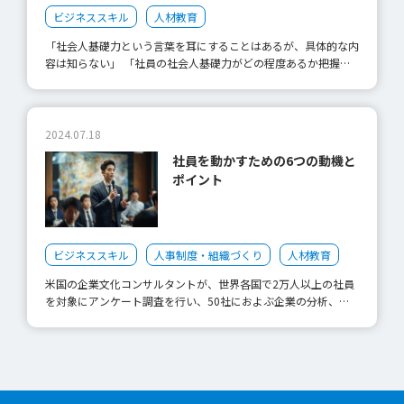
想を実現しました。そして、当時、技術的には優れた商品を持っ
ビジネススキル
人材教育
ていたソニーを引き離すことに成功し、その後も次々と画期的な
顧客体験を提供しています。 星野氏は、現場主導の改革コンセ
「社会人基礎力という言葉を耳にすることはあるが、具体的な内
プトをまとめることで従業員のモチベーションを高く保ち、新た
容は知らない」 「社員の社会人基礎力がどの程度あるか把握し
な顧客価値を生み出すことに成功。行き詰ったホテル経営を見事
ておきたい」 業種や職種をまたいで、会社で働くうえでの素地
に再建させました。 時代のニーズを先取りし、消費者の意識さ
として求められる社会人基礎力。 2006年に経済産業省が提唱
えも変化させるようなイノベーション力が、企業の競争力となる
し、社会人として押さえるべき基礎が詰まった概念ですが、具体
時代となったのです。そして、既存の戦略やコンセプトを忠実に
的な内容や自社での高め方は実はあまり知られていません。 今
2024.07.18
実行管理するリーダーではなく、このようなイノベーションを実
回は「社会人基礎力」とはどのような内容で構成され、どのよう
社員を動かすための6つの動機と
現する能力を持つイノベーションリーダーが求められています。
に鍛えていけばよいかについて紹介します。 「社会人基礎力」
ポイント
イノベーションリーダーに必要な能力とは？ イノベーション
とは？どのような位置づけなのか？ 社会人基礎力とは、2006年
は、創造性を奨励する企業文化の創出、研究開発のプロセスの見
に経済産業省で「多様な人々と仕事をしていくうえで必要な基礎
直し、人事や奨励制度の改革など、さまざまな方面で成し遂げら
的な力」として定義された概念です。 もともとは企業で働く人
れます。イノベーションを実現させるリーダーには、どのような
と、未就業者である学生の間で「身に付けておいてほしい能力水
能力が求められるのかをみてみましょう。 明確なビジョンを持
準」に意識の差があったことから、企業と学生間での認識のギャ
ビジネススキル
人事制度・組織づくり
人材教育
ち、他人を巻き込む求心力 現状を打開し、創造することは1人の
ップを埋めるために定義されました。 社会人としての能力は、
人間だけで成し得ることではありません。ユニークなアイデアや
米国の企業文化コンサルタントが、世界各国で2万人以上の社員
まず社会人としての心構えや基本的なビジネスマナー等が挙げら
優秀な人材を活かし、目標とするビジョンを目に見える形で周囲
を対象にアンケート調査を行い、50社におよぶ企業の分析、
れますが、さらに必要となるのが社会人基礎力です。 社会人基
に提供する必要があります。 新しい顧客価値を作り出す力 いく
数々の研究、文献を精査したところ、「社員のパフォーマンスの
礎力が十分に備わったのち、各職種で必要となる専門知識・スキ
ら革新的なアイデアや優れた技術力を持っていても、それらを市
よしあしは、その仕事をするモチベーションにより決まる」との
ルがさらに上乗せされていくイメージでしょう。 参考：経済産
場価値のあるものに昇華させなければイノベーションは実現しま
結果にいたりました。 しかし、モチベーションにもさまざまな
業省「社会人基礎力」 社会人基礎力の3つの能力と、12の能力要
せん。 ビジネスモデルをつくる力 新たな価値や商品を市場に投
種類があります。どのようなモチベーションが、社員のパフォー
素 社会人基礎力は「前に踏み出す力」「考え抜く力」「チーム
入するために必要な企画や生産体制、開発・調査やマーケティン
マンスを向上させるのでしょうか。 人が動く6つの動機とは？
で働く力」の3つの能力と、それらに紐付く12の能力要素で成り
グの手法など、ビジネスの道筋を作る能力です。 イノベーショ
人が仕事のために動くとき、そこには何らかのモチベーションが