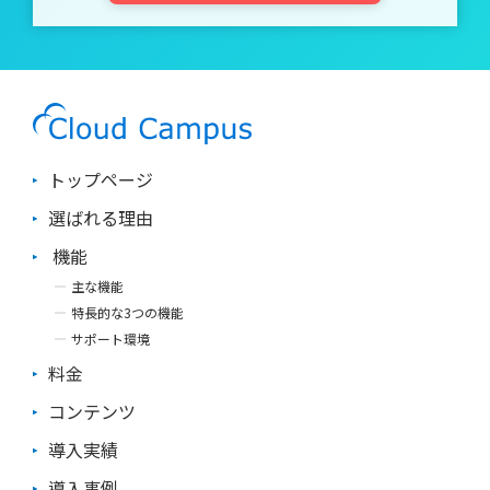
ず、分析結果は破棄されると知らされていた）より報酬額が少な
事をしていくうえで課題を発見し、それを解決するための基本の
かったにも関わらず、分析により長い時間をかけ、質も後者のグ
力といえます。 課題発見力を伸ばすためには、まずは本人に考
ループより高いという結果になりました。 このように、自発的
えさせ、フィードバックを重ねることが有効です。 特に新卒入
モチベーションがパフォーマンスに好影響を及ぼすことが証明さ
社者の場合は、会社で発生する「課題」の見立てに慣れていない
れているのです。 社員のモチベーションが低いときは会社の組
ことが想定されます。課題の発見方法や、それを他者に伝える方
織づくりの見直しを 社員のパフォーマンス向上に成功している
法等を周囲がフィードバックすることで、徐々に力が高まってい
企業は、「楽しみ」「意義」「可能性」の3つのモチベーション
くでしょう。 ただしいきなり正解を教えるのではなく、本人に
を最大化することに成功しています。 逆に、社員のパフォーマ
考えさせることが重要です。正解を先に教えてしまうと本人の考
トップページ
ンス向上に失敗している企業は、「感情的圧力」「経済的圧力」
える力が鍛えられないため、注意してください。 ⑤計画力 課題
「惰性」で社員が動いているのかもしれません。 しかし、社員
の解決に向けたプロセスを明らかにし準備する力が「計画力」で
選ばれる理由
が自発的に働きたくなる職場づくりは、特定の部署だけでは成し
す。 作業を進めるうえでの段取りを、組み立てる力とも置き換
得ません。企業文化の形成として捉え、人事からの積極的な働き
えられます。 計画力を伸ばすためには、納期だけを設定させる
機能
かけが欠かせないでしょう。 なお、モチベーションアップや人
のではなく「何をいつ、どれくらいの時間で」作業をするかを見
主な機能
材評価については、「知っておきたい！初めての後輩指導で使え
積もらせるようにしましょう。 そのうえで作業終了後には振り
る「コーチングスキル」」や「今さら聞けない「人材アセスメン
返りを行い、その見積もりが正しかったかを検証していきます。
特長的な3つの機能
ト」を成功させる3つのポイント」もあわせてご覧ください。 こ
徐々に慣れてきたら少し難易度の高い計画を設定して、効率よく
サポート環境
ちらの記事も読まれています： 仕事の効率化はコミュニケーシ
仕事をする訓練をしていきます。 ⑥創造力 新しい価値を生み出
料金
ョンが取りやすい職場から 仕事に集中できる環境作り 参考： H
す力が「創造力」です。 人によって得手不得手が分かれ、なお
ow Company Culture Shapes Employee Motivation｜Harvard B
かつすぐには鍛えられない要素のひとつです。 経験や知識を増
コンテンツ
usiness Review Record Display｜APA PsycNET Breaking Monoto
やすことで鍛えられる力ではありますが、まずは日々いろいろな
ny with Meaning:Motivation in Crowdsourcing Markets (PDF) ｜
事にアンテナを張って自身の経験としていってもらうことが大切
導入実績
Cornell University Library 低コストで厳選コンテンツ見放題！コ
です。 ある程度の経験と知識量が得られたら「デザイン思考」
ンテンツパック100 特にニーズの高いコンテンツだけを厳選する
等を取り入れることで、創造力を伸ばせる可能性が高まります。
導入事例