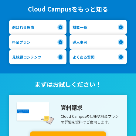
立っています。 具体的には以下の表の通りです。 3つの能力 能
ンを実現する力 イノベーションは既存の価値や枠組みを壊して
存在します。 「仕事が楽しくてしかたがない」「出世したい」
力要素 内容 前に踏み出す力 （アクション） 主体性 物事に進ん
Cloud Campusをもっと知る
新たに創造する作業のため、現実と目標のギャップに苦しむこと
「経済的安定がほしい」「上司からのプレッシャー」など、さま
で取り組む力 働きかけ力 他人に働きかけ巻き込む力 実行力 目的
が多々あります。異なるバックグラウンドを持つ社内外のチーム
ざまな動機づけがあるのです。 「内発的動機づけ」の研究にお
を設定し確実に行動する力 考え抜く力 （シンキング） 課題発見
を団結させて、目的を遂行できるようにモチベーションを維持す
いて第一人者であるロチェスター大学のエドワード・L.デシ氏と
力 現状を分析し目的や課題を明らかにする力 計画力 課題の解決
選ばれる理由
機能一覧
るのは、リーダーの舵取り手腕によるところが大きいのです。
リチャード・フラスト氏（著書『人を伸ばす力－内発と自律のす
に向けたプロセスを明らかにし準備する力 創造力 新しい価値を
イノベーションリーダーに求められる4つの人間的資質 イノベー
すめ』）は、1980年代に人が動く動機を6つのカテゴリーに大別
生み出す力 チームで働く力 （チームワーク） 発信力 自分の意見
ションリーダーには実行能力とともに、以下に挙げる4つの人間
しました。 そして、冒頭で触れた企業文化コンサルタントのリ
を分かりやすく伝える力 傾聴力 相手の意見を丁寧に聴く力 柔軟
料金プラン
導入事例
的資質も必要です。 信頼関係を築く力 イノベーションにはリス
ンジー・マクレガー氏とニール・ドシ氏は、それらを現代の職場
性 意見の違いや立場の違いを理解する力 状況把握力 自分と周囲
クがつきもの。目的を達成するには、リスクを恐れずチームとし
環境に置き換え、人が働く動機には次の6種類があるとしまし
の人々や物事との関係を理解する力 規律性 社会のルールや人と
見放題コンテンツ
よくある質問
て失敗を受け入れる相互信頼が必要です。 プロジェクトや組織
た。 1．楽しみ（Play） 仕事自体が楽しいから働く。楽しみと
の約束を守る力 ストレスコントロール力 ストレスの発生源に対
への揺るぎない忠誠心 新しいものを創造する際は、不安や抵
は、新しいことへの好奇心。楽しみが大きいと、たとえ仕事で難
応する力 ここからは各要素の定義と、どのように伸ばしていっ
抗、リスクなどさまざまな困難がともないます。リーダーがビジ
題にぶつかってもチャレンジ精神が刺激される。 2．意義（Pur
たらよいかのヒントについて紹介します。 2.1 前に踏み出す力
ョンからブレない信念と忠誠心を発揮することで、チームの団結
pose） 仕事が生み出す価値に意義を感じる。仕事のアウトプッ
（アクション） この力は、困難な状況でも一歩前に踏み出し、
を強めます。 組織序列にとらわれない柔軟さ イノベーションの
トが社会的貢献につながることに働きがいを感じる。 3．可能性
失敗しても粘り強く取り組む力です。 3つの構成要素について具
まずはお試しください！
実現には、ときには他部門や異業種とのコラボレーションによ
（Potential） 仕事を頑張ることが自身の向上につながる。仕事
体的に紹介していきます。 ①主体性 物事に進んで取り組む力が
り、新しいアイデアを生み出す作業が必要です。 優れた説得力
で成果を上げることが自らの能力を高めるとの信念に基づく。
「主体性」です。 新卒採用時に、多くの企業で重視されている
人を動かす力は、リーダーがどれだけビジョンを明確に持ち、情
4．感情的圧力 （Emotional pressure） 恐怖、同調圧力、恥な
力といえるでしょう。 主体性を伸ばすためには、自己信頼を高
熱を持って目的に向かっているかを示すところにあります。時に
ど、仕事内容とは関係のない外部からの感情的な圧力によって、
める必要があります。 例え小さな課題でも「達成できた」とい
資料請求
は言葉、時には行動が周囲の協働意識を高めるのです。 ビジョ
自分自身が脅かされているために働く。 5．経済的圧力（Econo
う経験を重ねていくことで、徐々に自分で動いてよい、自ら動く
ンの実現に導くまとめ役こそがこれからのリーダー像 イノベー
mic pressure） 報酬を得るため、または、処罰を逃れるために働
べき、という感覚が生まれてきます。 例えば、部下や後輩が試
Cloud Campusの仕様や料金プラン
ションリーダーは、個人プレイに優れた人材ではありません。む
く。仕事内容や自己実現とは関係ない外的圧力によるものとな
行錯誤して出した結果に間違いがあったとしても「それではダメ
の
詳細を資料でご案内します。
しろ組織やチームが最大限に機能するようポテンシャルを引き出
る。 6．惰性 （Inertia） 働く理由がわからず、仕事内容や自発
だ」と全否定せず、達成できたポイントを認めることも忘れない
し、ビジョンの実現に導く人材なのです。イノベーションが企業
的要素とは無関係な「昨日も働いていたから、今日も働く」とい
ようにしましょう。 主体性に関する研修のポイントについては