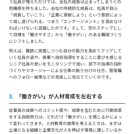
う社員が増えただけでは、会社の成長は止まってしまうとの
危機感を持ちました。会社の持続的な成長は、社員が自ら
「成長していこう」「企業に貢献しよう」という意欲によっ
て成し遂げられる、つまり「エンゲージメント」を高めなけ
ればいけないと認識したのです。そして、次のステップとし
て目標を「働きやすさ」から「働きがい」のある職場づくり
にシフトしました。
例えば、難題に直面しつつも自分の能力を高めてクリアして
いく社員の姿や、後輩へ技術指導をすることに喜びを感じる
シニア社員の思いをモニタリングで拾い、部下の指導の指針
づくりやマネージャーによる仕事の振り分けの仕方、管理職
へのフォロー施策などの見直しに役立てていくのです。
3.
「働きがい」が人材育成を左右する
従業員の成果へのコミット度や、成果を生むために行動改革
をする自助努力は、どれだけ「働きがい」を感じるかによっ
て変わってきます。人材教育の施策を考えるときは、まずは
土壌となる組織と企業文化が人を伸ばす環境に適しているか