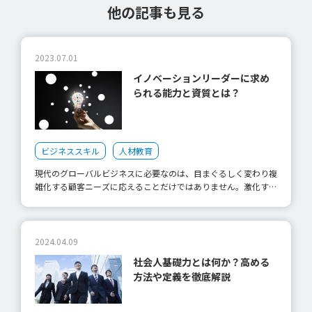
他の記事も見る
2023.07.01
イノベーションリーダーに求め
られる能力と資質とは？
ビジネススキル
人材教育
現代のグローバルビジネスに必要なのは、目まぐるしく変わり複
雑化する顧客ニーズに応えることだけではありません。激化する
価格競争やテクノロジーの進化にともない、新しい商品の開発や
事業の構造改革といったこれまでにない価値を創造する力も求め
られるようになりました。今回は、グローバルビジネスに欠かせ
ない企業のイノベーション力を育て、成長に変える「イノベーシ
2024.04.09
ョンリーダー」の存在について解説します。 なぜイノベーショ
社会人基礎力とは何か？高める
ンリーダーが必要なのか？ イノベーションリーダーというと、
方法や定義を徹底解説
アマゾンのジェフ・ベゾス氏や星野リゾートの星野佳路氏などの
名前が挙がります。 ベゾス氏は、電子書籍端末Kindleを顧客が望
む価値とサービスを一体化させて提供することで、新しい事業構