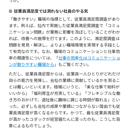
うか。
従業員満足度では測れない社員のやる気
「働きやすい」職場の指標として、従業員満足度調査があり
ます。例えば、社内で実施した従業員満足度調査で「コミュ
ニケーション問題」が業務に影響を及ぼしていることがわか
れば、改善への施策を打てます。このように、満足度調査は
問題を発見・解決し、よりよい職場環境を実現する手段とし
て有効なのです。なお、職場のコミュニケーションと仕事効
率の関連性については、「
仕事の効率化はコミュニケーショ
ンが取りやすい職場から
」もご覧ください。
ただし、従業員満足度からは、従業員一人ひとりがどれだけ
自らの能力を発揮し、会社の業績に貢献しているかを測るこ
とは難しいといえます。極端にいうと、「楽な仕事で給料が
いいから」「福利厚生が充実している」「フレキシブルな働
き方のおかげで、退社後に趣味に興じる時間が取れる」とい
った、必ずしも会社の成果や業績につながらない理由でも従
業員満足度が高くなるからです。かつて、最も従業員満足度
が高かったコダックが経営破たんに至ったのも、こうした背
景によるものでしょう。