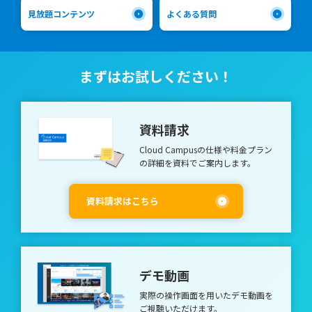
となりました。 結果、従業員が契約解除となっただけでなく、
です。 新入社員の意欲を高める3つのコツ ①職場の一員として認
のオファーがあったとしても、転職はしばし思いとどまる可能性
見放題コンテンツ
よくある質問
店舗を運営していた会社の役員は報酬の一部を自主返納すること
める 新入社員は仕事のことも会社のこともあまり把握できてい
があります。 モチベーションを構成する6つのポイント 「内発的
を発表。また、空港の公式ウェブサイトからは正式に謝罪文が掲
ないため、常に不安を感じています。 まずは、上司や先輩のほ
動機づけ」の研究において第一人者であるロチェスター大学のエ
載されました。 ・製薬会社 社員 MR（医薬情報担当者）の女性
うから彼らを仲間として認め、信頼を得るために1on1などのコ
ドワード・L.デシ氏とリチャード・フラスト氏（著書『人を伸ば
社員が、「同僚が睡眠導入剤を不正に入手し、飲み会でお酒に入
ミュニケーションの場を設けることが重要です。 また、パワハ
す力－内発と自律のすすめ』）は、1980年代に人が働く動機を6
れた」などとツイート。医薬品を適切に扱わなければならないは
まずはお試しください！
ラなどの問題にも上司が気を配らなければなりません。 新人を
つのカテゴリーに大別しました。 そして、冒頭で触れたアンケ
ずのプロが、いたずらに使用したことに対してモラルを疑う書き
「新人」として一括りに考えるのではなく、一人ひとりの個人と
ートを実施した企業文化コンサルタントのリンジー・マクレガー
込みが集中しました。会社は社員に対し調査を実施。ホームペー
して向き合っていく意識を持つことも重要な要素です。 新入社
氏とニール・ドシ氏は、それらを現代の職場環境に置き換え、人
ジに、お詫びのお知らせが掲載されました。 ・システムエンジ
員に対して高圧的にならず、成長を見守り導くというスタンスを
が働く動機には次の6種類があるとしました。 1．楽しみ（Pla
ニア ある会社のシステムエンジニアが、競合会社の社長につい
資料請求
持つべきでしょう。 ②社会人マナーや会社ルールを積極的に共
y） 仕事自体が楽しいから働く。楽しみとは、新しいことへの好
て「何もわかってねーなー」などとツイート。他にも過激な発言
有する 新入社員は不安を抱えながらも、社会人としてのマナー
奇心。楽しみが大きいと、たとえ仕事で難題にぶつかってもチャ
や自身の会社への批判を繰り返していました。 本人は属してい
Cloud Campusの仕様や料金プラン
や会社のルールを早く身につけて、会社の戦力として成果を挙げ
レンジ精神が刺激される。 2．意義（Purpose） 仕事が生み出す
る会社を明かしていませんでしたが、その他のツイートなどから
の
詳細を資料でご案内します。
たいと思っています。 既存の社員はその気持ちを理解したうえ
価値に意義を感じる。仕事のアウトプットが社会的貢献につなが
会社や実名などを洗い出されてしまいす。その後は「○○会社の
で指導し、不足している点を補い、成長へと導く姿勢が求められ
ることに働きがいを感じる。 3．可能性 （Potential） 仕事を頑
エンジニアが」と社名つきで炎上する結果となりました。 海外
るでしょう。 また、新入社員は既存の社員とは気質が異なるケ
張ることが自身の向上につながる。仕事で成果を上げることが自
での「炎上」事例 ・大手ピザショップ 従業員 従業員が、店舗
資料請求はこちら
ースがあります。 それを「最近の若者は……」のひとことで片付
らの能力を高めるとの信念に基づく。 4．感情的圧力 （Emotio
内で食材を鼻に入れたりピザ生地にツバを吐きかけたりといった
けてしまうのではなく、いまどきの新入社員に見られる傾向につ
nal pressure） 恐怖、同調圧力、恥等、仕事内容とは関係のない
いたずらを、動画でYouTubeへアップロード。会社の管理の杜撰
いても理解しておきましょう。 コミュニケーションを密にして
外部からの感情的な圧力によって、自分自身が脅かされているた
さを問題視する声が集まり、ニュースなどでも取り上げられる事
世代間のギャップを埋めることが重要です。 ③新入社員のビジ
めに働く。 5．経済的圧力（Economic pressure） 報酬を得るた
態となりました。最終的に、社長が謝罪動画を展開してようやく
ネススキル向上を図る 「あいさつ」「言葉づかい」「身だしな
め、または、処罰を逃れるために働く。仕事内容や自己実現とは
沈静に向かいました。 ・インターネットサービス会社 広報部
デモ動画
み」「電話対応」など基本的なビジネスマナー研修だけでなく、
関係ない外的圧力によるものとなる。 6．惰性 （Inertia） 働く
長 ある大手インターネットサービス会社に所属する広報部長の
OJTに対しても現場をサポートしていく必要があります。 教育担
理由が分からず、仕事内容や自発的要素とは無関係な「昨日も働
女性が、 「今からアフリカに行きます。エイズになりませんよ
実際の操作画面を用いたデモ動画を
当である中堅層に「新人を育てる意識」を持ってもらうよう働き
いていたから、今日も働く」という動機づけ。 内的モチベーシ
うに。冗談よ、私は白人だから。」という内容をツイート。 彼
ご視聴いただけます。
かける、メンター制など「相談できる先輩」がいる環境を整える