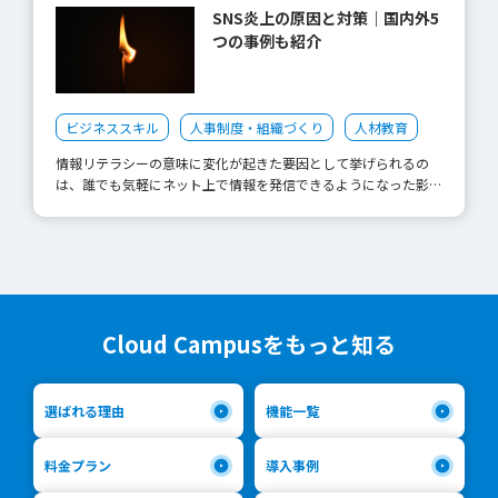
ことをこなす能力は高い」、「真面目で理解力が高い」、「向上
するためには、外的モチベーションにおける問題を解決したうえ
SNS炎上の原因と対策｜国内外5
心がある」などなどが挙げられています。 一方で、「自主解決
で、内的モチベーションを満たす必要があるでしょう。 内的モ
つの事例も紹介
能力に欠ける」、「高望みせず、ほどほどで満足する」、「状況
チベーション（動機づけ要因） 内的モチベーション（動機づけ
に適応する自律性がない」など、複雑でかつスピーディーなビジ
要因）には、「仕事のやりがい」「達成感や効力感」「職場メン
ネスの現場環境で判断力を発揮し、新しい発想をチャンスへとつ
バーへの信頼」「会社のミッションやビジョンへの共鳴」等が該
なげる実践力には乏しいようです。 このような話題になると、
当します。 動機付け要因は、促進要因とも呼ばれています。つ
ビジネススキル
人事制度・組織づくり
人材教育
「最近の若者は根性が足りない」という諸先輩方の声が聞こえて
まり「ないからといって、すぐに不満が出るものではない」もの
きそうですが、時代にあわせた新人育成方法を考えることも、人
の「あればあるほど、モチベーションが高まる」要素なのです。
情報リテラシーの意味に変化が起きた要因として挙げられるの
事部にとっては大切な仕事です。 新入社員を育てる環境づくり
ハーズバーグ提唱の「二要因理論」によると、人は以下のような
は、誰でも気軽にネット上で情報を発信できるようになった影響
の現状 産業能率大学が企業の教育担当者を対象にして行なった
感情を求めて生きています。 ・自分の存在意義を感じたい（達
で、「炎上」などのトラブルが頻発していることです。 アルバ
調査によれば、「中堅社員に求める役割」で第1位に挙げられた
成感） ・自分の存在意義を認められたい（達成の承認） ・成果
イトなども含めた従業員の情報リテラシーを高めることは、企業
のは、「後輩の育成」（72.5％）でした。 しかし、「後輩育成
を認められ、ほめられたい（内的報酬） これは仕事場でも同じ
としても急務です。なぜなら、たった一人の従業員のうっかり事
を遂行していますか？」という問いに対し「遂行している」と回
ことがいえます。その仕事によって達成感が抱ける、周りがそれ
故が、会社全体に悪影響を及ぼしてしまうリスクがあるからで
答したのはわずか2.9％と極端に実現率が低く、半数以上が「あ
を承認してくれる、仕事そのものをおもしろいと感じる、といっ
す。 今回は、特に話題になっているソーシャルメディアでの
まり遂行していない」と回答しています。 また、労働政策研
た内的動機づけによってこそ、仕事へのモチベーションを上げる
「炎上」事例を通して、情報リテラシー研修の必要性について考
究・研修機構による「人材マネジメントのあり方に関する調査」
ことができるのです。 外的モチベーション（衛生要因） 外的モ
えていきたいと思います。 事例紹介 まずは、国内と海外での企
Cloud Campusをもっと知る
（2014年）では、若手層の人材育成上の課題として「業務が多
チベーション（衛生要因）には、「金銭報酬」「福利厚生」「職
業に関わる「炎上」事例をご紹介します。 いずれも企業の公式
忙で、育成の時間的余裕がない」「上長等の育成能力や指導意識
務環境」等が該当します。 衛生要因は、不満足要因とも呼ばれ
アカウントなどではなく、会社の目が直接届きにくい従業員のプ
が不足している」といった回答が多くなっています。 これらの
ています。すなわち「整備されていない場合は社員が不満を感じ
ライベートでの行動が、会社にも悪影響を与えてしまった事例で
調査結果から考えると、「若手が育たない」と嘆く裏には、「育
る」ものの「品質を高めていっても、満足につながるわけでな
選ばれる理由
機能一覧
す。 国内での「炎上」事例 ・空港 ショップ店員 芸能人が来店
てられない職場環境」が隠れているということがわかります。 O
い」要素なのです。 例えば、外的モチベーションが満たされて
した際に、クレジットカード伝票や購入時のサインを店員が撮影
JTやoff-JTという研修方法を考えるだけでなく、実際に新入社員
いたとしても、内的モチベーションが満たされていない社員は、
し、Twitterに掲載。他のTwitterユーザーからの指摘ですぐに削
料金プラン
導入事例
が配属される現場の指導体制はどうなっているか、指導係は誰な
他に魅力がある企業へ転職するリスクがあるでしょう。 しかし
除したものの、騒ぎは収まらず新聞などでも取り上げられる事態
のか、受け入れ体制はできているかも考えていく必要がありそう
内的モチベーションが満たされている場合は、他企業から高報酬