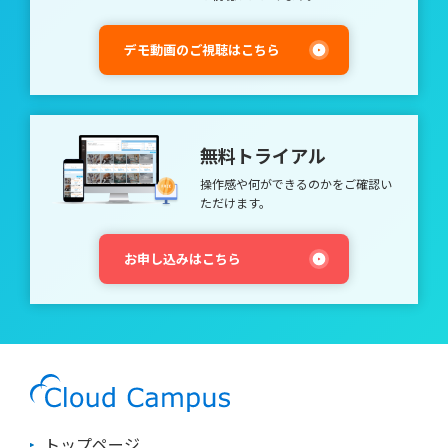
ョンの高め方 ここからは、職場ですぐに実践でき、効果を実感
女のフォロワーは200人足らずだったそうですが、このツイート
など、自社に適した仕組みを探し、積極的に試していくことが求
しやすい内的モチベーションを高めるポイントを紹介します。
は差別的と受け止められ、世界中に拡散し炎上することとなりま
められています。 また、新入社員教育に適した方法としてeラー
コミュニケーションを良好にする 職場でできるモチベーション
した。この短い文章で会社が信用を失ったのはもちろん、発言し
デモ動画のご視聴はこちら
ニングを実践する企業も多いです。 一体感を持って学習しても
向上のコツは、コミュニケーションを良好にすることです。 そ
た本人は翌日即解雇されてしまいました。 なぜソーシャルメデ
らうことでモチベーションを維持し、自発的に目標を設定するこ
のためには、上司や同僚とのコミュニケーションが重要となりま
ィアで「炎上」が起こるのか ご紹介した事例から、会社やブラ
とや、目標の達成に向けた実践について身につけることが可能で
す。 ここでいうコミュニケーションとは、楽しくプライベート
ンドの公式アカウントでなくても、従業員の「炎上」が結果とし
す。 新入社員向け研修で検討すべきプログラム まず新入社員に
の話ができることや、飲み会で盛り上がることだけではなく、
て会社に飛び火し、悪影響を与えてしまうことがお分かりいただ
知ってほしいことは「社会人としての常識」や「仕事の基本」と
「対話」が成立する関係を築くことです。 「対話」とは、お互
けたと思います。 また、ソーシャルメディアでの「炎上」は、
無料トライアル
言われるものです。 会社は学校とは違い、仕事をすることで報
いの存在や意見の違いを認め合ったうえで、同じ目標に向かって
アルバイトから役職者まで、果ては経営者までもが当事者となり
酬を得る場所なので、社会人・組織人としてふさわしい常識やマ
歩むという建設的な話し合いです。 例えば、メンター制度があ
うるのが特徴です。では、「炎上」が発生してしまうのには、ど
操作感や何ができるのかを
ご確認い
ナー、コンプライアンス（法令遵守）を最初に身に付けてもらう
る企業の場合、先輩社員は相談役として、よい点を承認したり、
のような背景があるのでしょうか。 メッセンジャーアプリとの
ただけます。
ことが必要です。 1. ビジネスマナー 身だしなみ、挨拶、電話応
失敗したときの改善策をともに考えたりすることによって、若手
違いの理解不足 特に若い世代で多いのがこのケースです。不特
対、名刺交換などで、身についていて当たり前のマナーです。配
社員をサポートします。 やる気を伸ばせる仕事の進め方をする
定多数のユーザーがアクセスできる状態になっているにも関わら
属が決まり業務がスタートすると、なかなか研修の機会はありま
若手社員を中心に、自分のスキルや能力を伸ばしたい人もいま
ず、本人は友達のみに情報を発信しているつもりのため、タガが
お申し込みはこちら
せん。取引先への訪問などでは、新入社員であっても会社の顔と
す。 著述家であるダニエル・ピンク氏の著書『モチベーション3.
外れて過激な内容を発信してしまうのです。 LINEなどメッセン
なるので、まずマナー研修を行いましょう。 2. ホウレンソウ
0 持続する「やる気！」をいかに引き出すか』によると、その
ジャー機能を主とするサービスと、不特定多数と関わりあうこと
「ホウレンソウ」と呼ばれる報告・連絡・相談は、社会人の義務
ような社員には、やる気をさらに伸ばすような仕事の任せ方と環
が前提のソーシャルメディアとの使い分けを正しく理解する必要
として徹底させましょう。とくに「報告」は重要で、慣れないう
境が重要だといいます。 自立性 ある程度本人に仕事のやり方を
があります。 読み手に対する想像力の不足 みんなが読んでいる
ちは初めからすべて話そうとして、要点がつかめない報告となり
任せること（例：勤務時間の20％を、自分のやりたい仕事にあ
と認識していても「炎上」は起こってしまう場合があります。そ
ます。「結論」から話し始めて経過、理由を報告させるよう徹底
ててもよいという許可を与える等） 熟達性 達成感へとつながる
のほとんどが、軽い気持ちで人を不快にさせる内容や、モラルに
させることが必要です。 3. コンプライアンス（法令順守） コン
「フロー状態（仕事へ没入している状態）」を作りだすこと
欠ける内容を書き込んでしまう場合です。 ネット上には、様々
プライアンスとは、企業が法律や規制、内部ルール、倫理的な基
（例：上司が月に1回部下と面談し、フロー状態が得られるよう
な立場の人がいるということを再認識し、投稿する前に本当に問
準に従って適切な行動をとることを指します。 コンプライアン
仕事の割り当てを調整する等） 目的意識 報酬や個人的目標だけ
題の無い内容か確認する必要があるでしょう。 また、プライベ
スを学ぶ最大の理由は「やってはいけないことを学ばせるため」
トップページ
でなく、社会的貢献につながる意識を持たせること（例：自分の
ートのアカウントなら何かあっても自分が謝れば済む、と考えて