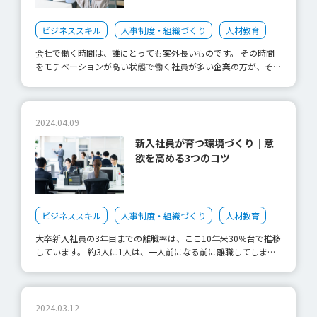
ビジネススキル
人事制度・組織づくり
人材教育
会社で働く時間は、誰にとっても案外長いものです。 その時間
をモチベーションが高い状態で働く社員が多い企業の方が、そう
ではない企業よりも健全な状態なのは間違いありません。 た
だ、いざ社員やメンバーのモチベーションを管理しようとして
も、何をどのようにして対策すべきか分からないという声も聞か
れます。 今回の記事では、モチベーションの構成要素を紐解
2024.04.09
き、モチベーションを高めるための具体的なポイントや事例を紹
新入社員が育つ環境づくり｜意
介します。 モチベーションとは ビジネスシーンでの社員モチベ
欲を高める3つのコツ
ーションアップを考える際によく取り上げられているのは、アメ
リカの心理学者・ハーズバーグ提唱の「二要因理論」です。 ハ
ーズバーグは、職務満足と職務不満足は、それぞれ異なる要因に
よって引き起こされると主張しています。 職務満足を引き起こ
す要因を「動機づけ要因」、職務不満足を引き起こす要因を「衛
ビジネススキル
人事制度・組織づくり
人材教育
生要因」であると明らかにしました。 つまり心理学的にみる
大卒新入社員の3年目までの離職率は、ここ10年来30％台で推移
と、モチベーションには、「内的モチベーション」（動機づけ要
しています。 約3人に1人は、一人前になる前に離職してしまう
因）と「外的モチベーション」（衛生要因）の2つがあり、社員
ことを意味します。 時間と費用をかけたのに新卒社員が離職す
のモチベーションを高めるためには、内的モチベーションに着目
る要因は何なのか、どうしたら意欲をもって働く環境を作れるの
することが重要となります。 ただし、内的モチベーションと外
かを本記事ではまとめます。 新入社員はやる気がない？ 新卒社
的モチベーションは反対の概念ではなく、相互に足りない部分を
員に限ったことではなく、若い世代の特徴として「教えらたれた
2024.03.12
補い合うような関係です。 丁寧に社員のモチベーション管理を