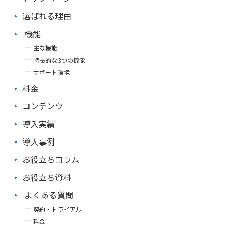
です。 ＜主なコンプライアンス項目＞ ・法律と規制（労働法、
企画した製品を売ることで、途上国への寄付を実現できる等）
しまうのも誤解です。職場や仕事に関わる内容を投稿すれば、会
環境法、消費者保護法、競争法、税法など） ・企業内ポリシー
選ばれる理由
外的モチベーションを下げないためにできること 続いて、外的
社に迷惑がかかる可能性があることを認識しなくてはなりませ
と手順 ・個人情報の取り扱い ・情報セキュリティ ・賄賂や贈収
モチベーションを下げない、あるいは維持するポイントを紹介し
ん。 情報リテラシー以外の問題 本来の情報リテラシーだけでな
機能
賄の禁止 ・インサイダー取引の禁止 すべて覚えることは難しく
ます。 モチベーションには内的なアプローチが重要ですが、外
く、別の要因とも絡み合っているケースが多くあります。例え
ても、コンプライアンスに関する禁止事項があることを理解し、
的モチベーションが良好であればあるほど、内的モチベーション
主な機能
ば、従業員の個人情報に対する意識の低さや、業務上の規則を守
日々の業務において意識することで、企業の信頼性向上と長期的
が高めやすい状態といえます。 組織作りを見直す 社員のパフォ
っていないがゆえに炎上した場合、根本原因はそちらにありソー
特長的な3つの機能
な成功に繋がります。 4. ITスキル ビジネスシーンではExcel、W
ーマンス向上に成功している企業は、「楽しみ」「意義」「可能
シャルメディアはそれが露呈するトリガーに過ぎません。 しか
ord、PowerPointといったオフィスツールが使えることは必須
サポート環境
性」の3つのモチベーションを最大化することに成功していま
し、それらの間接的な要因となった違反行為も、情報リテラシー
です。 部署によってはExcel、Wordを多用するでしょうし、営
す。 一方で、社員のパフォーマンス向上に失敗している企業
料金
と紐づけて考えるべきだと思います。規則を守ってもらうことが
業部ではPowerPointを使ったプレゼンテーションができなくて
は、「感情的圧力」「経済的圧力」「惰性」で社員が動いている
重要なのはもちろん、「炎上」の要因にはある程度傾向があるの
は話になりません。 また、メールにもビジネス文書としてのマ
のかもしれません。 しかし、社員が自発的に働きたくなる職場
コンテンツ
で、そこから対策も導き出すことができます。 ネットリテラシ
ナーはあります。 件名や文面の書式も大切ですが、最も気にか
づくりは、特定の部署だけでは成し得ません。企業文化の形成と
ー研修をしよう では、これらの従業員による「炎上」を防ぐに
けなくてはならないことは、「その用件はメールでよいのか」と
導入実績
してとらえ、人事からの積極的な働きかけが欠かせないでしょ
はどうすればよいでしょうか？ソーシャルメディアがこれほど普
いうことと、「宛先は間違えていないか」です。例えば、謝罪を
う。 ※なお、モチベーションアップや人材評価については、
及した世の中、従業員に利用を全面禁止することは不可能です。
メールで済ませることは社会人としては許されませんし、toとc
導入事例
「知ると便利！後輩指導で使える「コーチングスキル」」や「部
やはり、従業員の情報リテラシーを高めることが重要です。
c、bccの使い分けを知らなければ、インシデント発生の原因に
下のやる気スイッチをオンにするリーダーの特徴と注意点」も併
「ソーシャルメディア利用ガイドライン」を設けよう まず挙げ
お役立ちコラム
もなります。 基本的なITスキルについては若い世代のほうが慣れ
せててご覧ください。 制度の運用を見直す 高水準の賃金制度の
られるのが、社内で「ソーシャルメディア利用ガイドライン」を
ていることもありますが、ビジネスにおける使い方は改めて学ぶ
構築や豊富な福利厚生メニューを導入できれば理想的かもしれま
設けることです。従業員によって、ソーシャルメディアに関する
お役立ち資料
ほうが良いでしょう。 新入社員研修の効果を高める2つのポイン
せんが、そこまで余力がある企業も稀でしょう。 そのようなと
知識や危機感のレベルはバラバラです。やってはいけないこと、
ト ①現場のニーズを優先する 多くの研修は座学形式で行われま
きに注目したいのが、制度の運用です。 例え評価制度が同じで
危険なことなどを明確にする必要があります。 ただし、従業員
よくある質問
すが、配属先で実践しながら学ぶOJTを取り入れるのもよいでし
も、評価結果だけを通知する運用と、評価の根拠や今後の注力ポ
がガイドラインを守ろうとせず、形骸化してしまっては、結局
ょう。 部署により要求されるスキルは異なりますし、少しでも
契約・トライアル
イントを丁寧にフィードバックする運用では、社員のモチベーシ
「炎上」を未然に防ぐことは難しいでしょう。そこで次に必要に
早く部署に慣れ、チームワークやコミュニケーションの取り方を
ョンに差が出てきます。 むしろ制度そのものは外的モチベーシ
料金
なってくるのが、情報リテラシー研修です。 ガイドラインを形
学んだほうが早く成長することもあります。 現場で学べること