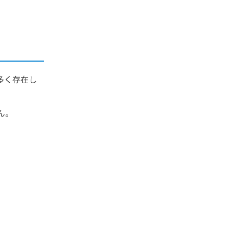
多く存在し
ん。