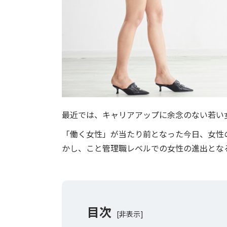
最近では、キャリアアップに余念のない若い
「働く女性」が当たり前となった今日、女性
かし、こと管理職レベルでの女性の進出とな
目次
[非表示]