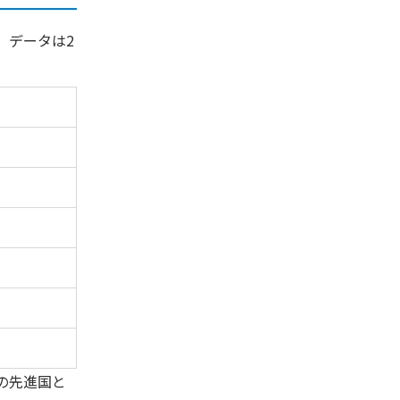
。データは2
米の先進国と