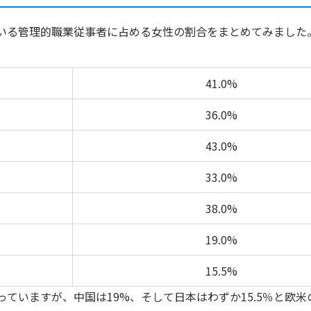
いる管理的職業従事者に占める女性の割合をまとめてみました
41.0%
36.0%
43.0%
33.0%
38.0%
19.0%
15.5%
っていますが、中国は19%、そして日本はわずか15.5％と欧