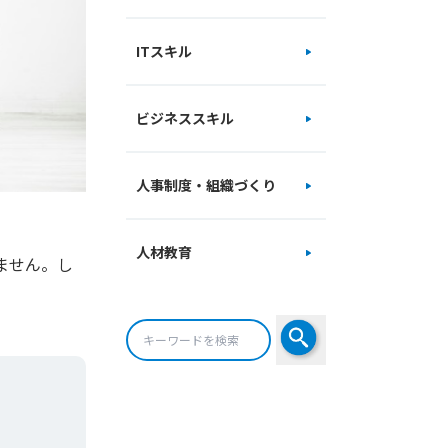
ITスキル
ビジネススキル
人事制度・組織づくり
人材教育
ません。し