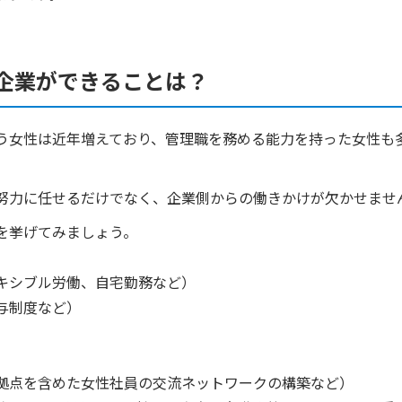
企業ができることは？
う女性は近年増えており、管理職を務める能力を持った女性も
努力に任せるだけでなく、企業側からの働きかけが欠かせませ
を挙げてみましょう。
キシブル労働、自宅勤務など）
与制度など）
拠点を含めた女性社員の交流ネットワークの構築など）