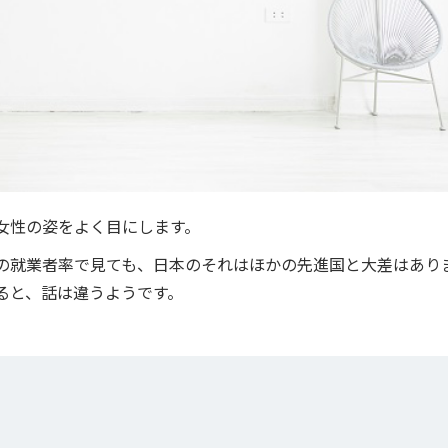
女性の姿をよく目にします。
の就業者率で見ても、日本のそれはほかの先進国と大差はあり
ると、話は違うようです。