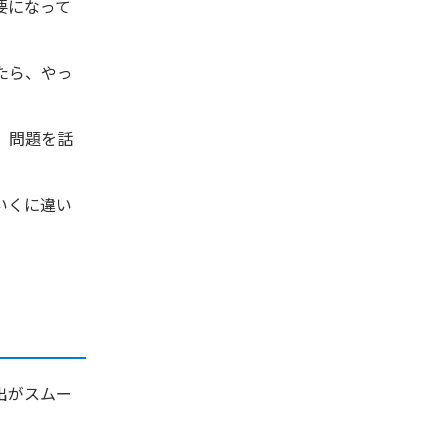
要になって
たら、やっ
、問題を話
いくに違い
出がスムー