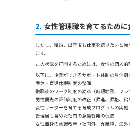
2.
女性管理職を育てるために
しかし、結婚、出産後も仕事を続けたいと願
ます。
この状況を打開するためには、女性の個人的
以下に、企業ができるサポート体制の具体例
産休・育児休暇制度の整備
復職後のワーク制度の変革（時短勤務、フレ
男性優先の評価制度の改正（昇進、昇格、給
女性リーダーを育てる育成プログラムの実施
管理層も含めた社内の意識啓発の促進
女性自身の意識改革（社内外、異業種、海外