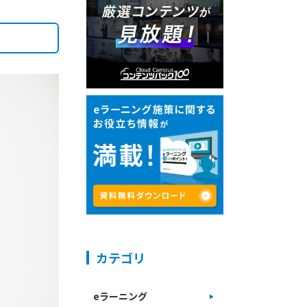
カテゴリ
eラーニング