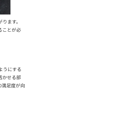
がります。
ることが必
ようにする
活かせる部
の満足度が向