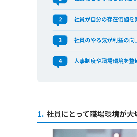
2
社員が自分の存在価値を
3
社員のやる気が利益の向
4
人事制度や職場環境を整
1.
社員にとって職場環境が大